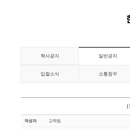
학사공지
일반공지
입찰소식
소통창꾸
일
작성자
교학팀
반
공