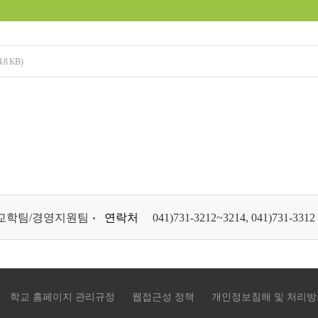
4.8 KB)
교학팀/경영지원팀
연락처
041)731-3212~3214, 041)731-3312
학교 홈페이지 관리규정
웹접근성 정책
개인정보침해 및 처리방