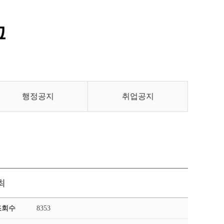
통합정보시스템 GATES
LMS 학습관리시스템
행정공지
취업공지
최
조회수
8353