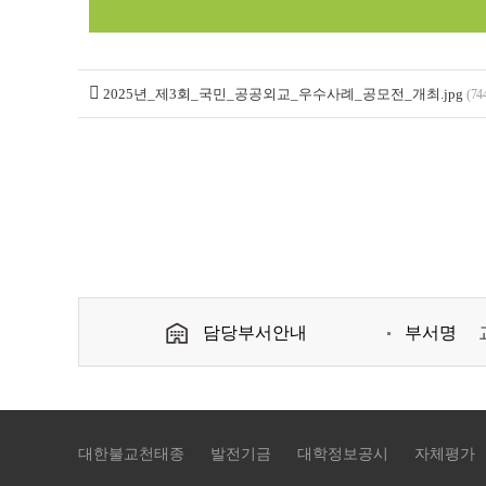
2025년_제3회_국민_공공외교_우수사례_공모전_개최.jpg
(74
담당부서안내
부서명
대한불교천태종
발전기금
대학정보공시
자체평가