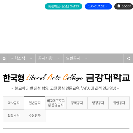
로
통합정보시스템 GATES
LANGUAGE
그
인
전
체
메
대학소개
뉴
홈
대학소식
공지사항
일반공지
s
비교과프로그
학사공지
장학공지
행정공지
취업공지
일반공지
램 운영공지
입찰소식
소통창꾸