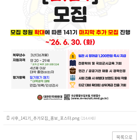
사후_141기_추가모집_홍보_포스터.png
(214.4 KB)
목록으로