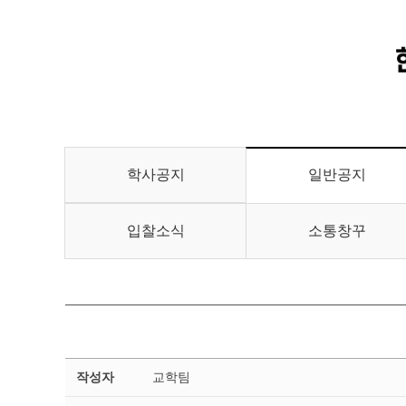
학사공지
일반공지
입찰소식
소통창꾸
일
작성자
교학팀
반
공