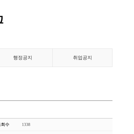
통합정보시스템 GATES
LMS 학습관리시스템
행정공지
취업공지
조회수
1338