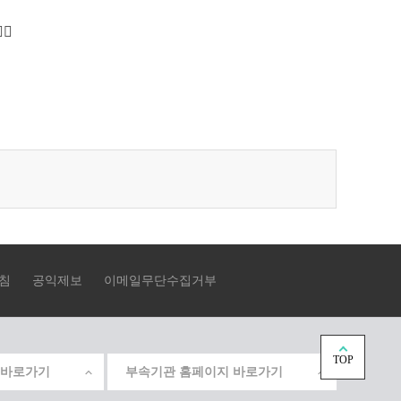
마
지
막
으
로
이
동
침
공익제보
이메일무단수집거부
TOP
 바로가기
부속기관 홈페이지 바로가기