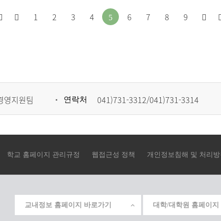
처
이
다
1
2
3
4
6
7
8
9
5
음
전
음
으
페
페
로
이
이
이
지
지
경영지원팀
041)731-3312/041)731-3314
연락처
동
로
로
이
이
동
동
학교 홈페이지 관리규정
웹접근성 정책
개인정보침해 및 처리방
교내정보 홈페이지 바로가기
대학/대학원 홈페이지