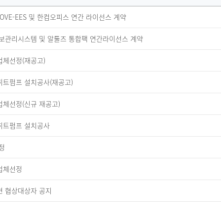
군 OVE-EES 및 한컴오피스 연간 라이선스 계약
인정보관리시스템 및 알툴즈 통합팩 연간라이선스 계약
업체선정(재공고)
히트펌프 설치공사(재공고)
업체선정(신규 재공고)
히트펌프 설치공사
정
업체선정
련 협상대상자 공지