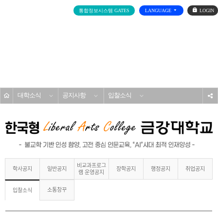
로
통합정보시스템 GATES
LANGUAGE
그
인
전
체
메
대학소개
뉴
홈
대학소식
공지사항
입찰소식
s
비교과프로그
학사공지
일반공지
장학공지
행정공지
취업공지
램 운영공지
소통창꾸
입찰소식