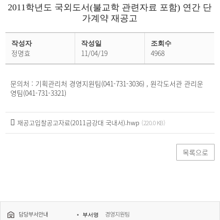
2011학년도 국외도서(불교학 관련자료 포함) 연간 단
가계약 재공고
입
찰
작성자
작성일
조회수
소
정명효
11/04/19
4968
식
상
세
페
문의처 : 기획관리처 경영지원팀(041-731-3036)
, 원각도서관 관리운
이
지
영팀(041-731-3321)
재공고입찰공고자료(2011금강대 국내서).hwp
(220.0 KB)
목록으로
담당부서안내
경영지원팀
부서명