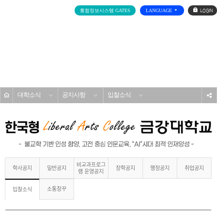
로
통합정보시스템 GATES
LANGUAGE
그
인
전
체
메
대학소개
뉴
홈
대학소식
공지사항
입찰소식
s
비교과프로그
학사공지
일반공지
장학공지
행정공지
취업공지
램 운영공지
소통창꾸
입찰소식