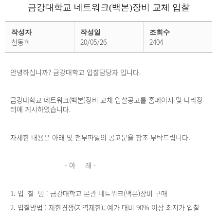
금강대학교 네트워크(백본)장비 교체 입찰
입
찰
작성자
작성일
조회수
소
천동희
20/05/26
2404
식
상
세
페
안녕하십니까? 금강대학교 입찰담당자 입니다.
이
지
금강대학교 네트워크(백본)장비 교체 입찰공고를 홈페이지 및 나라장
터에 게시하였습니다.
자세한 내용은 아래 및 첨부파일의 공고문을 참조 부탁드립니다.
- 아 래 -
1. 입 찰 명 : 금강대학교 본관 네트워크(백본)장비 구매
2. 입찰방법 : 제한경쟁(지역제한), 예가 대비 90% 이상 최저가 입찰