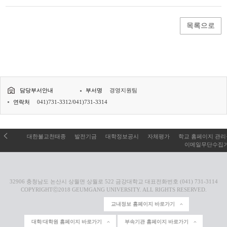
목록으로
담당부서안내
부서명
경영지원팀
연락처
041)731-3312/041)731-3314
대한불교천태종
발전기금
대학정보공시
자체평가
학교 홈페이지 관
이메일무단수집
32906 충청남도 논산시 상월면 상월로 522 금강대학교 대표전화번호 (041) 731-3114
COPYRIGHTⓒ2018 GEUMGANG UNIVERSITY. ALL RIGHTS RESERVED.
교내정보 홈페이지 바로가기
대학/대학원 홈페이지 바로가기
부속기관 홈페이지 바로가기