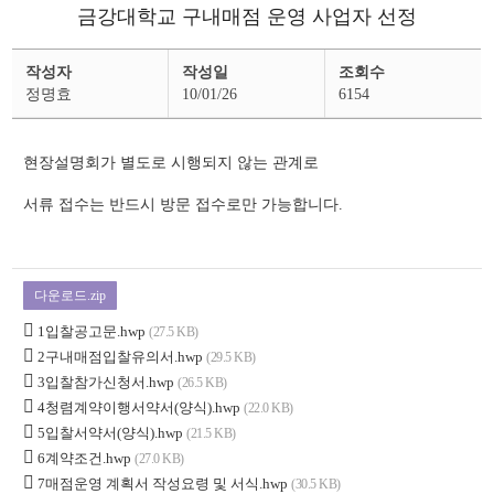
금강대학교 구내매점 운영 사업자 선정
입
작성자
작성일
조회수
찰
소
정명효
10/01/26
6154
식
상
세
페
현장설명회가 별도로 시행되지 않는 관계로
이
지
서류 접수는 반드시 방문 접수로만 가능합니다.
다운로드.zip
1입찰공고문.hwp
(27.5 KB)
2구내매점입찰유의서.hwp
(29.5 KB)
3입찰참가신청서.hwp
(26.5 KB)
4청렴계약이행서약서(양식).hwp
(22.0 KB)
5입찰서약서(양식).hwp
(21.5 KB)
6계약조건.hwp
(27.0 KB)
7매점운영 계획서 작성요령 및 서식.hwp
(30.5 KB)