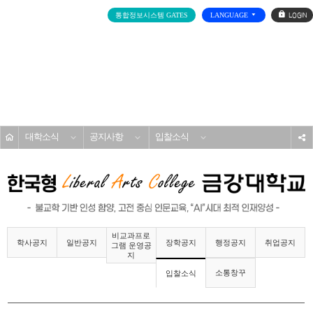
로
통합정보시스템 GATES
LANGUAGE
그
인
전
체
메
대학소개
뉴
홈
대학소식
공지사항
입찰소식
s
비교과프로
학사공지
일반공지
장학공지
행정공지
취업공지
그램 운영공
지
소통창꾸
입찰소식