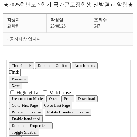
★2025학년도 2학기 국가근로장학생 선발결과 알림★
장
작성자
작성일
조회수
학
공
교학팀
25/08/28
647
지
상
세
- 공지사항 입니다.
페
이
지