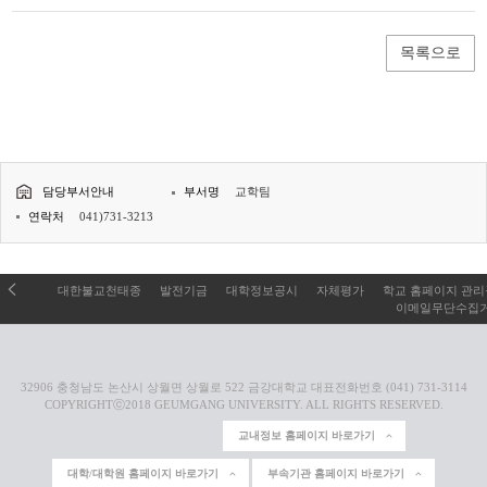
목록으로
담당부서안내
부서명
교학팀
연락처
041)731-3213
대한불교천태종
발전기금
대학정보공시
자체평가
학교 홈페이지 관
이메일무단수집
32906 충청남도 논산시 상월면 상월로 522 금강대학교 대표전화번호 (041) 731-3114
COPYRIGHTⓒ2018 GEUMGANG UNIVERSITY. ALL RIGHTS RESERVED.
교내정보 홈페이지 바로가기
대학/대학원 홈페이지 바로가기
부속기관 홈페이지 바로가기