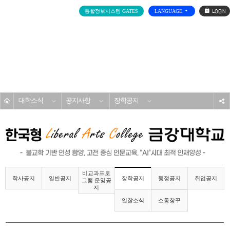
로
통합정보시스템 GATES
LANGUAGE
그
인
전
체
메
대학소개
뉴
홈
대학소식
공지사항
장학공지
s
비교과프로
학사공지
일반공지
행정공지
취업공지
장학공지
그램 운영공
지
입찰소식
소통창꾸