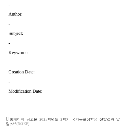
홈페이지_공고문_2025학년도_2학기_국가근로장학생_선발결과_알
림.pdf
(70.3 KB)