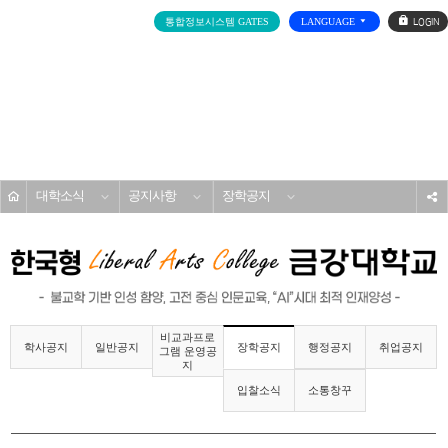
로
통합정보시스템 GATES
LANGUAGE
그
인
전
체
메
대학소개
뉴
홈
대학소식
공지사항
장학공지
s
비교과프로
학사공지
일반공지
행정공지
취업공지
장학공지
그램 운영공
지
입찰소식
소통창꾸