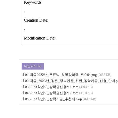
다운로드.zip
01-최종2022년_푸른빛_희망장학금_포스터.png
(968.3 KB)
02-최종_2023년_젊은_당뇨인을_위한_장학기금_신청_안내.p
03-2023학년도_장학금신청서1.hwp
(480.5 KB)
04-2023학년도_장학금신청서2.hwp
(501.0 KB)
05-2023학년도_장학기금_추천서.hwp
(461.5 KB)