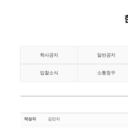
학사공지
일반공지
입찰소식
소통창꾸
장
작성자
김민지
학
공