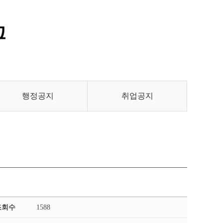
통합정보시스템 GATES
LMS 학습관리시스템
행정공지
취업공지
조회수
1588