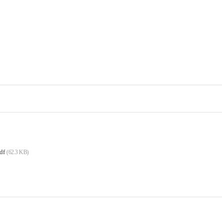
df
(62.3 KB)