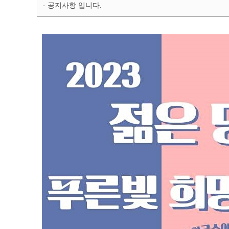
- 공지사항 입니다.
지
상
세
페
이
지