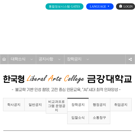
로
통합정보시스템 GATES
LANGUAGE
그
인
전
체
메
대학소개
뉴
홈
대학소식
공지사항
장학공지
s
비교과프로
학사공지
일반공지
행정공지
취업공지
장학공지
그램 운영공
지
입찰소식
소통창꾸