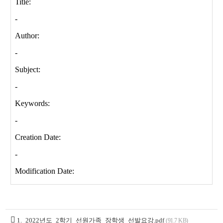
1._2022년도_2학기_선원가족_장학생_선발요강.pdf
(91.7 KB)