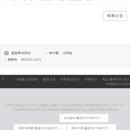
목록으로
담당부서안내
부서명
교학팀
연락처
041)731-3213
대한불교천태종
발전기금
대학정보공시
자체평가
학교 홈페이지 관
이메일무단수집
32906 충청남도 논산시 상월면 상월로 522 금강대학교 대표전화번호 (041) 731-3114
COPYRIGHTⓒ2018 GEUMGANG UNIVERSITY. ALL RIGHTS RESERVED.
교내정보 홈페이지 바로가기
대학/대학원 홈페이지 바로가기
부속기관 홈페이지 바로가기