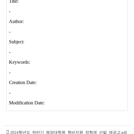
2024학년도_하반기_해외대학원_학비지원_장학생_선발_재공고.pdf