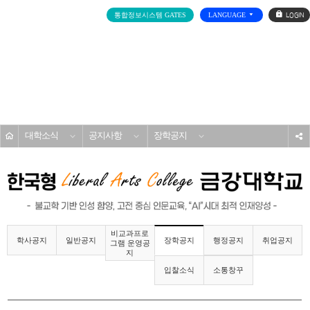
로
통합정보시스템 GATES
LANGUAGE
그
인
전
체
메
대학소개
뉴
홈
대학소식
공지사항
장학공지
s
비교과프로
학사공지
일반공지
행정공지
취업공지
장학공지
그램 운영공
지
입찰소식
소통창꾸