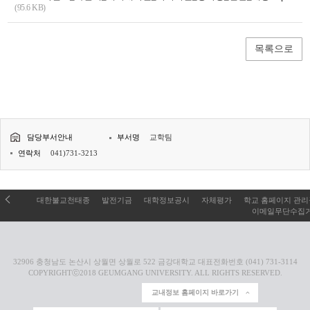
(95.6 KB)
목록으로
담당부서안내
부서명
교학팀
연락처
041)731-3213
대한불교천태종
발전기금
대학정보공시
자체평가
학교 홈페이지 관
이메일무단수집
32906 충청남도 논산시 상월면 상월로 522 금강대학교 대표전화번호 (041) 731-3114
COPYRIGHTⓒ2018 GEUMGANG UNIVERSITY. ALL RIGHTS RESERVED.
교내정보 홈페이지 바로가기