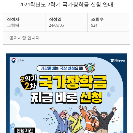
2024학년도 2학기 국가장학금 신청 안내
장
작성자
작성일
조회수
학
공
교학팀
24/09/05
924
지
상
세
- 공지사항 입니다.
페
이
지