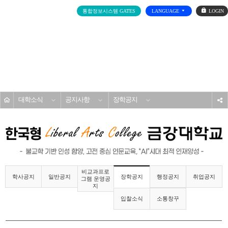
로
통합정보시스템 GATES
LANGUAGE
그
인
전
체
메
대학소개
뉴
홈
대학소식
공지사항
장학공지
s
비교과프로
학사공지
일반공지
행정공지
취업공지
장학공지
그램 운영공
지
입찰소식
소통창꾸