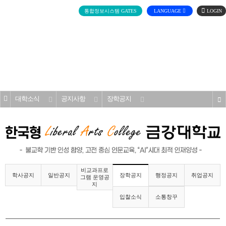
로
통합정보시스템 GATES
LANGUAGE
그
인
전
체
메
대학소개
뉴
홈
대학소식
공지사항
장학공지
s
비교과프로
학사공지
일반공지
행정공지
취업공지
장학공지
그램 운영공
지
입찰소식
소통창꾸