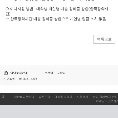
❍ 이자지원 방법 : 대학생 개인별 대출 원리금 상환(한국장학재
단)
⇒ 한국장학재단 대출 원리금 상환으로 개인별 입금 조치 없음.
목록으로
담당부서안내
부서명
교학팀
연락처
041)731-3213
대한불교천태종
발전기금
대학정보공시
자체평가
학교 홈페이지 관
이메일무단수집