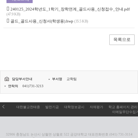
240125_2024학년도_1학기_장학연계_골드사용_신청접수_안내.pdf
(47.9 KB)
골드_골드사용_신청서(학생용).hwp
(35.5 KB)
목록으로
담당부서안내
부서명
교학팀
연락처
041)731-3213
대한불교천태종
발전기금
대학정보공시
자체평가
학교 홈페이지 관
이메일무단수집
32906 충청남도 논산시 상월면 상월로 522 금강대학교 대표전화번호 (041) 731-3114