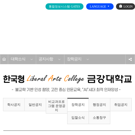
로
통합정보시스템 GATES
LANGUAGE
그
인
전
체
메
대학소개
뉴
홈
대학소식
공지사항
장학공지
s
비교과프로
학사공지
일반공지
행정공지
취업공지
장학공지
그램 운영공
지
입찰소식
소통창꾸