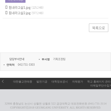
힘내라고삶1.jpg
(125.2 KB)
힘내라고삶2.jpg
(577.2 KB)
목록으로
담당부서안내
기획조정팀
부서명
041)731-3303
연락처
대한불교천태종
발전기금
대학정보공시
자체평가
학교 홈페이지 관
이메일무단수집
32906 충청남도 논산시 상월면 상월로 522 금강대학교 대표전화번호 (041) 731-3114
COPYRIGHTⓒ2018 GEUMGANG UNIVERSITY. ALL RIGHTS RESERVED.