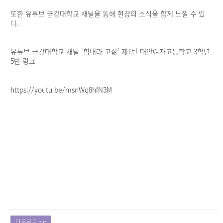
또한 유튜브 금강대학교 채널을 통해 현장의 소식을 함께 느낄 수 있
다.
유튜브 금강대학교 채널 '힘내라 고삶' 제1탄 태안여자고등학교 3학년
5반 링크
https://youtu.be/msnWq8hfN3M
다운로드.zip