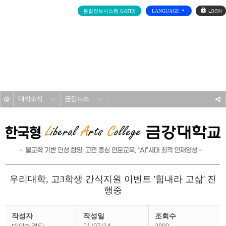
로
통합정보시스템 GATES
LANGUAGE
그
인
전
체
메
대학소개
뉴
홈
대학소식
금강뉴스
s
우리대학, 고3학생 간식지원 이벤트 '힘내라 고삶' 진
행중
금
강
작성자
작성일
조회수
뉴