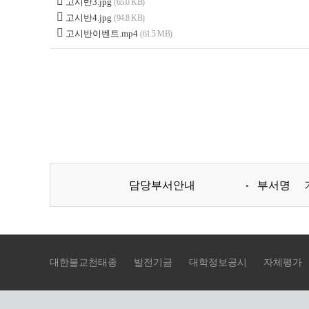
고시반3.jpg
(65.0 KB)
고시반4.jpg
(94.8 KB)
고시반이벤트.mp4
(61.5 MB)
담당부서안내
부서명
대한불교천태종
발전기금
대학정보공시
자체평가