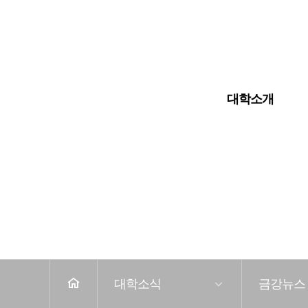
입학안내
대학교
대학원
대학소개
전
체
메
뉴
홈
대학소식
금강뉴스