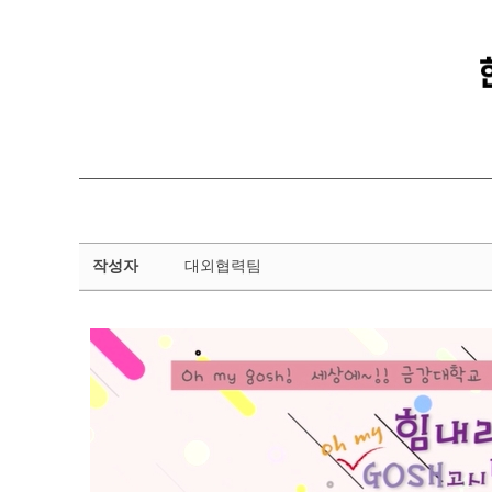
금
작성자
대외협력팀
강
뉴
스
상
세
페
이
지