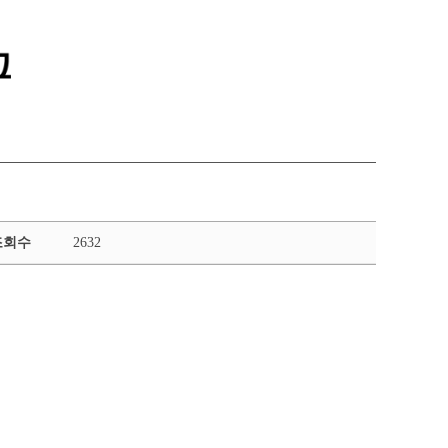
통합정보시스템 GATES
LMS 학습관리시스템
조회수
2632