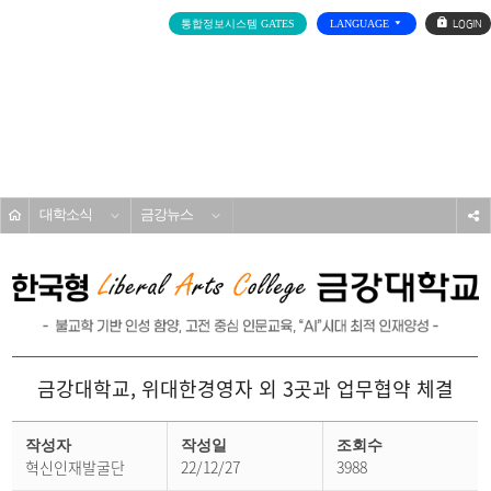
로
통합정보시스템 GATES
LANGUAGE
그
인
전
체
메
대학소개
뉴
홈
대학소식
금강뉴스
s
금강대학교, 위대한경영자 외 3곳과 업무협약 체결
금
강
작성자
작성일
조회수
뉴
혁신인재발굴단
22/12/27
3988
스
상