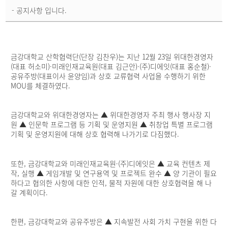
세
- 공지사항 입니다.
페
이
지
금강대학교 산학협력단(단장 김찬우)는 지난 12월 23일 위대한경영자
(대표 허소미)·미래인재교육원(대표 김근안)·(주)디에잇(대표 홍순철)·
공유주방(대표이사 윤양임)과 상호 교류협력 사업을 수행하기 위한
MOU를 체결하였다.
금강대학교와 위대한경영자는 ▲ 위대한경영자 주최 행사 행사장 지
원 ▲ 인문학 프로그램 등 기획 및 운영지원 ▲ 취창업 특별 프로그램
기획 및 운영지원에 대해 상호 협력해 나가기로 다짐했다.
또한, 금강대학교와 미래인재교육원·(주)디에잇은 ▲ 교육 컨텐츠 제
작, 실행 ▲ 게임개발 및 연구용역 및 프로젝트 완수 ▲ 양 기관이 필요
하다고 협의한 사항에 대한 인적, 물적 자원에 대한 상호협력을 해 나
갈 계획이다.
한편, 금강대학교와 공유주방은 ▲ 지속발전 사회 가치 구현을 위한 다