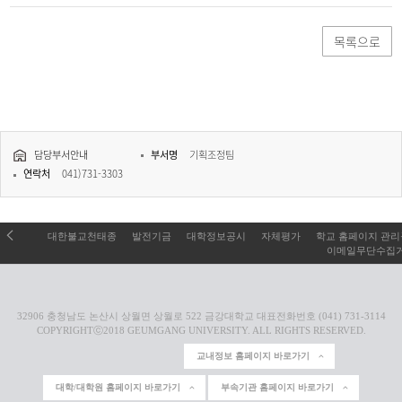
목록으로
담당부서안내
부서명
기획조정팀
연락처
041)731-3303
대한불교천태종
발전기금
대학정보공시
자체평가
학교 홈페이지 관
이메일무단수집
32906 충청남도 논산시 상월면 상월로 522 금강대학교 대표전화번호 (041) 731-3114
COPYRIGHTⓒ2018 GEUMGANG UNIVERSITY. ALL RIGHTS RESERVED.
교내정보 홈페이지 바로가기
대학/대학원 홈페이지 바로가기
부속기관 홈페이지 바로가기