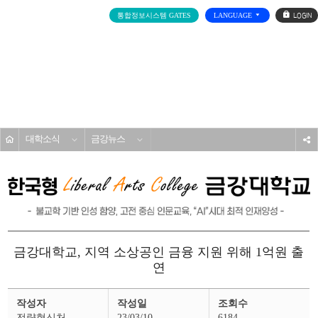
로
통합정보시스템 GATES
LANGUAGE
그
인
전
체
메
대학소개
뉴
홈
대학소식
금강뉴스
s
금강대학교, 지역 소상공인 금융 지원 위해 1억원 출
연
금
작성자
작성일
조회수
강
뉴
전략혁신처
23/03/10
6184