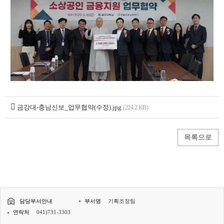
금강대-충남신보_업무협약(수정).jpg
(224.2 KB)
목록으로
담당부서안내
부서명
기획조정팀
연락처
041)731-3303