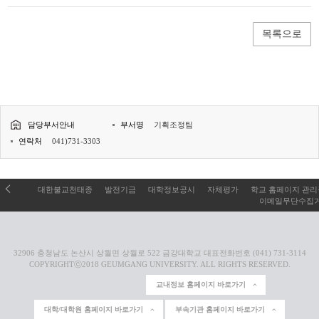
목록으로
담당부서안내
부서명
기획조정팀
연락처
041)731-3303
대한불교천태종
발전기금
대학정보공시
자체평가
학교 홈페이지 관
이메일무단수집
32906 충청남도 논산시 상월면 상월로 522 금강대학교 대표전화번호 (041) 731-3114
COPYRIGHTⓒ2018 GEUMGANG UNIVERSITY. ALL RIGHTS RESERVED.
교내정보 홈페이지 바로가기
대학/대학원 홈페이지 바로가기
부속기관 홈페이지 바로가기