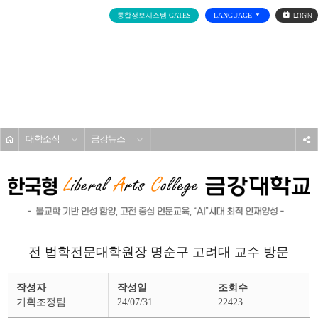
로
통합정보시스템 GATES
LANGUAGE
그
인
전
체
메
대학소개
뉴
홈
대학소식
금강뉴스
s
전 법학전문대학원장 명순구 고려대 교수 방문
금
작성자
작성일
조회수
강
뉴
기획조정팀
24/07/31
22423
스
상