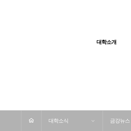
입학안내
대학교
대학원
대학소개
전
체
메
뉴
홈
대학소식
금강뉴스