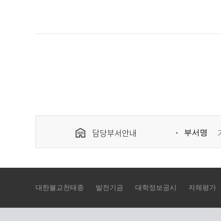
담당부서안내
부서명
대한불교천태종
발전기금
대학정보공시
자체평가