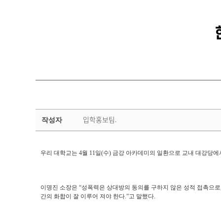
금
입학홍보팀.
작성자
강
뉴
스
상
우리 대학교는 4월 11일(수) 금강 아카데미의 일환으로 교내 대강당
세
페
이
이명진 소장은 “성폭력은 상대방의 동의를 구하지 않은 성적 접촉으로, 
지
간의 화합이 잘 이루어 져야 한다.”고 말했다.