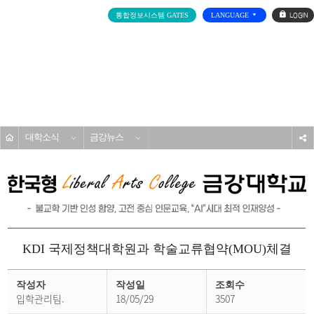
로
통합정보시스템 GATES
LANGUAGE
그
인
전
체
메
대학소개
뉴
홈
대학소식
금강뉴스
s
KDI 국제정책대학원과 학술교류협약(MOU)체결
금
강
작성자
작성일
조회수
뉴
입학관리팀.
18/05/29
3507
스
상