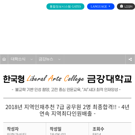
로
통합정보시스템 GATES
LANGUAGE
그
인
전
체
메
대학소개
뉴
홈
대학소식
금강뉴스
s
2018년 지역인재추천 7급 공무원 2명 최종합격!! - 4년
연속 지역최다인원배출 -
금
작성자
작성일
조회수
강
뉴
입학관리팀.
18/06/01
5814