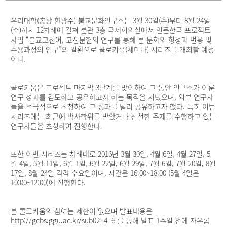
세
페
우리대학(총장 한광수) 불교문화연구소는 3월 30일(수)부터 8월 24일
이
지
(수)까지 12차례에 걸쳐 본관 3층 국제회의실에서 인문한국 프로젝트
사업 “불교고전어, 고전문헌의 연구를 통해 본 문화의 형성과 변용 및
수용과정의 연구”의 일환으로 콜로키움(세미나) 시리즈를 개최할 예정
이다.
콜로키움은 프로젝트 마지막 3단계를 맞이하여 그 동안 연구소가 이룬
연구 성과를 검토하고 공유하고자 하는 목적을 지녔으며, 외부 연구자
들을 적극적으로 초청하여 그 성과를 널리 공유하고자 했다. 특히 이번
시리즈에는 최근에 박사학위를 받았거나 신선한 주제를 수행하고 있는
연구자들을 초청하여 진행한다.
또한 이번 시리즈는 차례대로 2016년 3월 30일, 4월 6일, 4월 27일, 5
월 4일, 5월 11일, 6월 1일, 6월 22일, 6월 29일, 7월 6일, 7월 20일, 8월
17일, 8월 24일 각각 수요일이며, 시간은 16:00~18:00 (5월 4일은
10:00~12:00)에 진행한다.
본 콜로키움의 참여는 제한이 없으며 발표내용은
http://gcbs.ggu.ac.kr/sub02_4_6
를 통해 발표 1주일 전에 자유롭