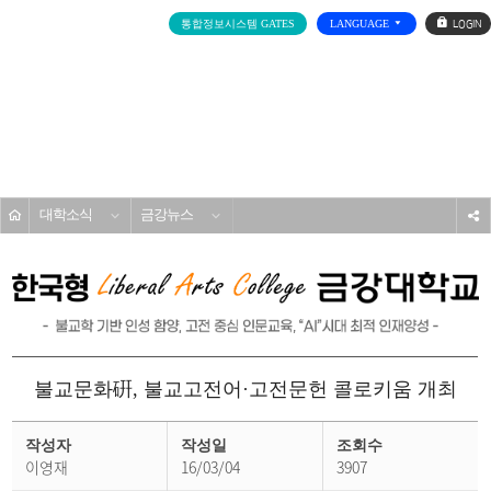
로
통합정보시스템 GATES
LANGUAGE
그
인
전
체
메
대학소개
뉴
홈
대학소식
금강뉴스
s
불교문화硏, 불교고전어·고전문헌 콜로키움 개최
금
강
작성자
작성일
조회수
뉴
이영재
16/03/04
3907
스
상