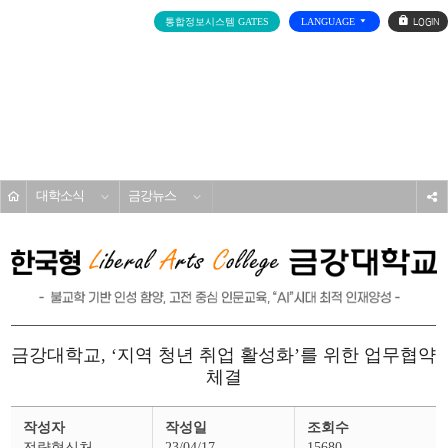
로
통합정보시스템 GATES
LANGUAGE
그
인
전
체
메
대학소개
뉴
홈
대학소식
금강뉴스
s
금강대학교, ‘지역 청년 취업 활성화’를 위한 업무협약
체결
금
작성자
작성일
조회수
강
뉴
전략혁신처
23/04/17
15680