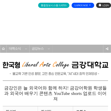
로
통합정보시스템 GATES
LANGUAGE
그
인
전
체
메
대학소개
뉴
홈
대학소식
금강뉴스
s
금강인은 늘 외국어와 함께 하지! 금강어학원 학생들
과 외국어 배우기 콘텐츠 YouTube shorts 업로드 이어
져
금