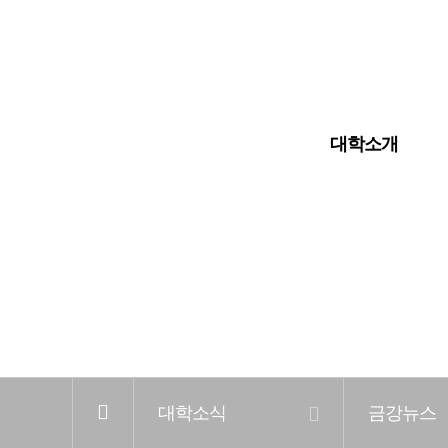
입학안내
대학교
대학원
대학소개
전
체
메
뉴
홈
대학소식
금강뉴스