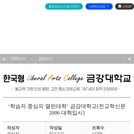
로
통합정보시스템 GATES
LANGUAGE
그
인
전
체
메
대학소개
뉴
홈
대학소식
금강뉴스
s
‘학습자 중심의 열린대학’ 금강대학교[전교학신문
2006 대학입시]
금
작성자
작성일
조회수
강
뉴
관리자
05/12/15
12790