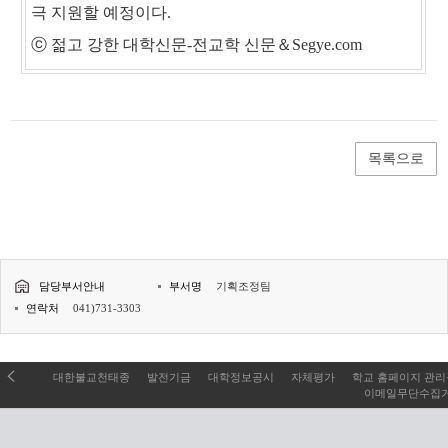
극 지원할 예정이다.
ⓒ 젊고 강한 대학신문-전교학 신문＆Segye.com
목록으로
담당부서안내
부서명
기획조정팀
연락처
041)731-3303
대한불교천태종
발전기금
대학정보공시
자체평가
학교 홈페이지 관
이메일무단수집