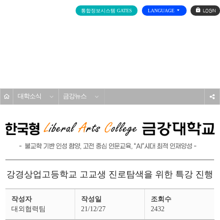
로
통합정보시스템 GATES
LANGUAGE
그
인
전
체
메
대학소개
뉴
홈
대학소식
금강뉴스
s
강경상업고등학교 고교생 진로탐색을 위한 특강 진행
금
작성자
작성일
조회수
강
뉴
대외협력팀
21/12/27
2432
스
상