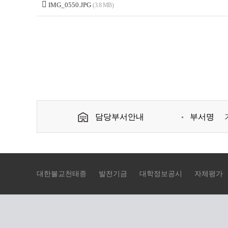
IMG_0550.JPG
(3.8 MB)
담당부서안내
부서명
대한불교천태종
발전기금
대학정보공시
자체평가