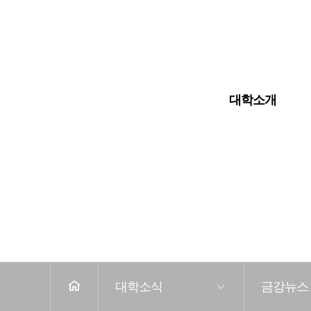
입학안내
대학교
대학원
대학소개
전
체
메
뉴
홈
대학소식
금강뉴스