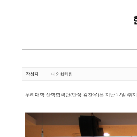
금
작성자
대외협력팀
강
뉴
스
우리대학 산학협력단(단장 김찬우)은 지난 22일 
상
세
페
이
지