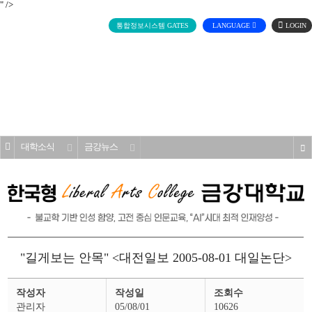
" />
로
통합정보시스템 GATES
LANGUAGE
그
인
전
체
메
대학소개
뉴
홈
대학소식
금강뉴스
s
"길게보는 안목" <대전일보 2005-08-01 대일논단>
금
작성자
작성일
조회수
강
뉴
관리자
05/08/01
10626