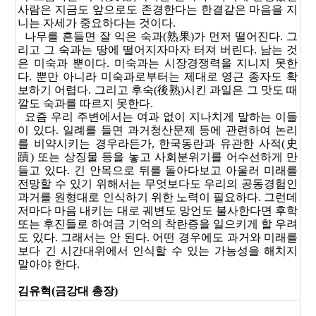
사람은 지금도 앞으로도 존경한다는 한결같은 마음을 지
니는 자세가 중요하다는 것이다.
나무를 흔들면 잘 익은 숙과(熟果)가 먼저 떨어진다. 그
리고 그 숙과는 땅에 떨어지자마자 터져 버린다. 남는 것
은 미숙과 뿐이다. 미숙과는 시장경쟁력을 지니지 못한
다. 뿐만 아니라 미숙과로부터는 제대로 영근 종자도 확
보하기 어렵다. 그리고 후숙(後熟)시킨 과일은 그 맛도 때
깔도 숙과를 따르지 못한다.
요즘 우리 주변에서는 여과 없이 지나치게 말하는 이들
이 있다. 일례를 들면 과거청산문제 등에 관련하여 논리
를 비약시키는 경우라든가, 한국동란과 유관한 사적(史
蹟) 또는 상징물 등을 놓고 사회분위기를 어수선하게 만
들고 있다. 긴 안목으로 뒤를 돌아다보고 아울러 미래를
전망할 수 있기 위해서는 무엇보다도 우리의 공동경험인
과거를 원형대로 인식하기 위한 노력이 필요하다. 그런데
저마다 마음 내키는 대로 궤변도 망언도 불사한다면 후학
또는 후진들로 하여금 기억의 착란증을 일으키게 할 우려
도 있다. 그래서는 안 된다. 어떤 경우에도 과거와 미래를
보다 긴 시간대위에서 인식할 수 있는 가능성을 해치지
말아야 한다
.
김유혁(금강대 총장)