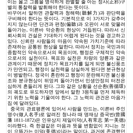
이는 옳고 그름을 명석하게 판별할 줄 아는 정사(正邪)구
별의 통찰력을 발휘해야 한다는 뜻이다.
바꾸어서 말하면 관찰력과 청해력(聽解力)과 판단력을
구비해야 한다는 뜻이다. 기본적으로 이 3가지가 갖추어
지지 않는다면 단견과 편청(偏聽)과 오판이 서로 맞물려
돌아가는, 이른바 악순환의 현상이 거듭된다. 따라서 신
뢰사회의 건설은 기대하기 어렵게 된다는 것을 경고하고
있다. 신뢰란 사람들의 마음이 약속된 가치기준에 따라
존재하는 공통된 현상을 말한다. 따라서 정치는 국민과의
종합적인 약속으로서의 목표이며, 행정은 구체적인 약속
으로서의 실천이다. 목표와 실천은 차량의 양륜과 같은
관계이기 때문에 정치가 목표가치를 잃게 되면 불신풍조
가 만연되고, 행정이 실천력을 상실하게 된다면 분규현상
이 병발한다. 정국이 혼란하고 행정이 문란해지면 불신풍
조와 분규현상이 뒤엉켜 돌아가면서 민생안정의 터전은
심하게 흔들리게 된다. 그와 같은 상황을 선순환(善循環)
의 궤도로 유도하자면 앞에서 말한 3원칙을 먼저 체득하
기 위한 노력을 기울여야 한다. 그 노력의 관건은 마음가
짐 에 달려있다.
중국의 관료평론에 있어서 사람을 만드는, 이른바 주인
명수(做人名手)로 알려진 청나라 때 명재상 증국번(曾國
藩 1811-1872)은 인유상지 제일미덕(人有常志 第一美德)
이라했다. 즉 한결같은 마음과 뜻을 변함없이 지니는 것
이 으뜸가는 미덕(美德)이라는 말이다. 과거에 존경했던