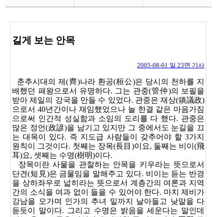
스
상
세
페
이
지
길게 보는 안목
2005-08-01 일 23면 기사
춘추시대의 제(齊)나라 환공(桓公)은 당시의 천하를 지
배했던 패왕으로서 유명하다. 그는 관중(管仲)의 보필을
받아 제일의 강국을 만들 수 있었다. 관중은 재상(領議政)
으로서 40년간이나 재임했었으나 늘 한결 같은 마음가짐
으로써 인간적 성실함과 소임의 도리를 다 했다. 관중은
많은 정언(政諺)을 남기고 있지만 그 중에서도 눈길을 끄
는 대목이 있다. 즉 지도급 사람들이 갖추어야 할 3가지
원칙이 그것이다. 첫째는 장목(長目)이요, 둘째는 비이(飛
耳)요, 셋째는 수명(樹明)이다.
장목이란 사물을 관찰하는 안목을 키우라는 뜻으로서
단견(短見)은 금물임을 말해주고 있다. 비이는 듣는 반경
을 상하좌우로 넓히라는 뜻으로서 계층간의 여론과 지역
간의 소식을 여과 없이 들을 수 있어야 한다. 마치 제비가
강남을 오가며 인가의 추녀 밑까지 날아들고 낮말을 다
듣듯이 말이다. 그리고 수명은 밝음을 세운다는 말인데