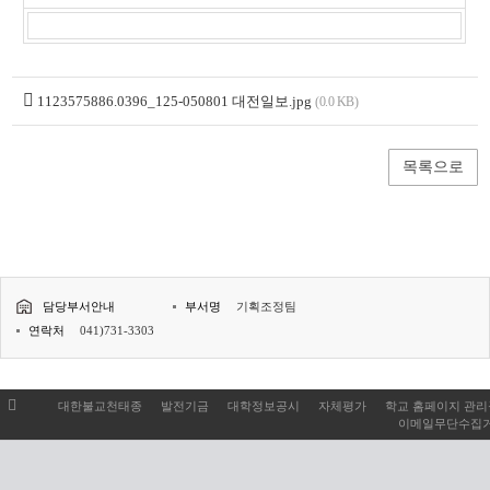
1123575886.0396_125-050801 대전일보.jpg
(0.0 KB)
목록으로
담당부서안내
부서명
기획조정팀
연락처
041)731-3303
대한불교천태종
발전기금
대학정보공시
자체평가
학교 홈페이지 관
이메일무단수집