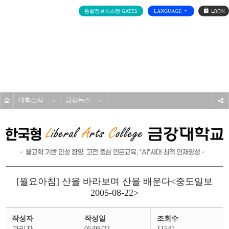
로
통합정보시스템 GATES
LANGUAGE
그
인
전
체
메
대학소개
뉴
홈
대학소식
금강뉴스
s
[월요아침] 산을 바라보며 산을 배운다<중도일보
2005-08-22>
금
작성자
작성일
조회수
강
뉴
관리자
05/08/22
11541