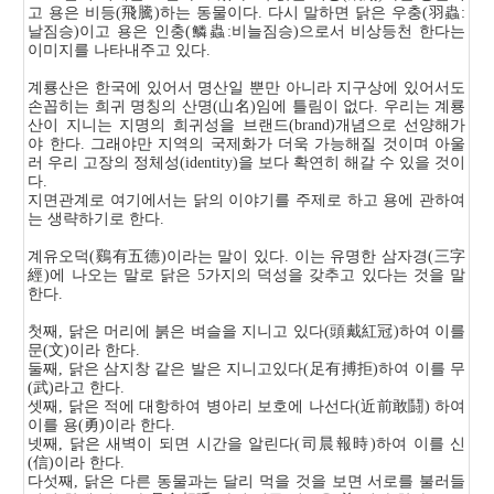
고 용은 비등(飛騰)하는 동물이다. 다시 말하면 닭은 우충(羽蟲:
날짐승)이고 용은 인충(鱗蟲:비늘짐승)으로서 비상등천 한다는
이미지를 나타내주고 있다.
계룡산은 한국에 있어서 명산일 뿐만 아니라 지구상에 있어서도
손꼽히는 희귀 명칭의 산명(山名)임에 틀림이 없다. 우리는 계룡
산이 지니는 지명의 희귀성을 브랜드(brand)개념으로 선양해가
야 한다. 그래야만 지역의 국제화가 더욱 가능해질 것이며 아울
러 우리 고장의 정체성(identity)을 보다 확연히 해갈 수 있을 것이
다.
지면관계로 여기에서는 닭의 이야기를 주제로 하고 용에 관하여
는 생략하기로 한다.
계유오덕(鷄有五德)이라는 말이 있다. 이는 유명한 삼자경(三字
經)에 나오는 말로 닭은 5가지의 덕성을 갖추고 있다는 것을 말
한다.
첫째, 닭은 머리에 붉은 벼슬을 지니고 있다(頭戴紅冠)하여 이를
문(文)이라 한다.
둘째, 닭은 삼지창 같은 발은 지니고있다(足有搏拒)하여 이를 무
(武)라고 한다.
셋째, 닭은 적에 대항하여 병아리 보호에 나선다(近前敢鬪) 하여
이를 용(勇)이라 한다.
넷째, 닭은 새벽이 되면 시간을 알린다(司晨報時)하여 이를 신
(信)이라 한다.
다섯째, 닭은 다른 동물과는 달리 먹을 것을 보면 서로를 불러들