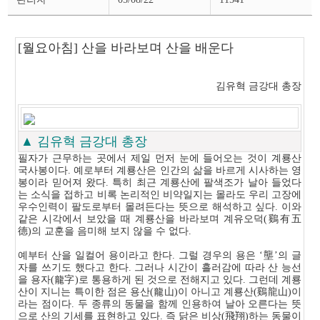
스
상
세
페
[월요아침] 산을 바라보며 산을 배운다
이
지
김유혁 금강대 총장
▲ 김유혁 금강대 총장
필자가 근무하는 곳에서 제일 먼저 눈에 들어오는 것이 계룡산
국사봉이다. 예로부터 계룡산은 인간의 삶을 바르게 시사하는 영
봉이라 믿어져 왔다. 특히 최근 계룡산에 팔색조가 날아 들었다
는 소식을 접하고 비록 논리적인 비약일지는 몰라도 우리 고장에
우수인력이 팔도로부터 몰려든다는 뜻으로 해석하고 싶다. 이와
같은 시각에서 보았을 때 계룡산을 바라보며 계유오덕(鷄有五
德)의 교훈을 음미해 보지 않을 수 없다.
예부터 산을 일컬어 용이라고 한다. 그럴 경우의 용은 ‘壟’의 글
자를 쓰기도 했다고 한다. 그러나 시간이 흘러감에 따라 산 능선
을 용자(龍字)로 통용하게 된 것으로 전해지고 있다. 그런데 계룡
산이 지니는 특이한 점은 용산(龍山)이 아니고 계룡산(鷄龍山)이
라는 점이다. 두 종류의 동물을 함께 인용하여 날아 오른다는 뜻
으로 산의 기세를 표현하고 있다. 즉 닭은 비상(飛翔)하는 동물이