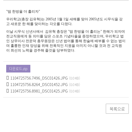
세
페
"땀 한방울 더 흘리자"
이
지
우리학교(총장 김유혁)는 2005년 1월 1일 새해를 맞아 2005년도 시무식을 갖
고 새로운 한 해를 맞이하는 각오를 다졌다.
이날 시무식 신년사에서 김유혁 총장은 "땀 한방울 더 흘리는" 한해가 되자며
전교직원에게 동 의미를 담은 스포츠 기념타올을 증정하였으며, 우리학교 법
인 상무이사 전운덕 총무원장은 신년 법어를 통해 한술에 배부를 수 없는 법이
며 훌륭한 인재 양성을 위해 전폭적인 지원을 아끼지 아니할 것과 전 교직원
이 최선의 노력을 경주해 줄것을 당부하였다.
다운로드.zip
1104725756.7496_DSC01426.JPG
(0.0 KB)
1104725756.8264_DSC01452.JPG
(0.0 KB)
1104725756.8981_DSC01425.JPG
(0.0 KB)
목록으로