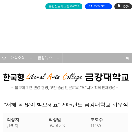
로
통합정보시스템 GATES
LANGUAGE
그
인
전
체
메
대학소개
뉴
홈
대학소식
금강뉴스
s
"새해 복 많이 받으세요" 2005년도 금강대학교 시무식
금
강
작성자
작성일
조회수
뉴
관리자
05/01/03
11450
스
상