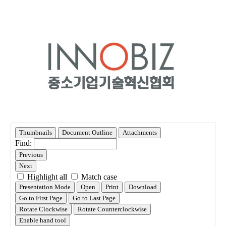
세
페
이
지