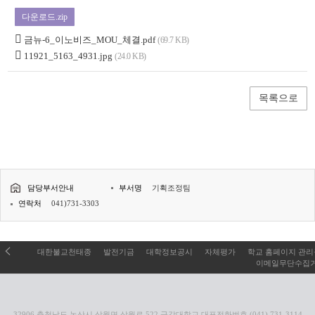
다운로드.zip
금뉴-6_이노비즈_MOU_체결.pdf
(69.7 KB)
11921_5163_4931.jpg
(24.0 KB)
목록으로
담당부서안내
부서명
기획조정팀
연락처
041)731-3303
대한불교천태종
발전기금
대학정보공시
자체평가
학교 홈페이지 관
이메일무단수집
32906 충청남도 논산시 상월면 상월로 522 금강대학교 대표전화번호 (041) 731-3114