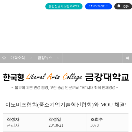
로
통합정보시스템 GATES
LANGUAGE
그
인
전
체
메
대학소개
뉴
홈
대학소식
금강뉴스
s
이노비즈협회(중소기업기술혁신협회)와 MOU 체결!
금
작성자
작성일
조회수
강
뉴
관리자
20/10/21
3078
스
상