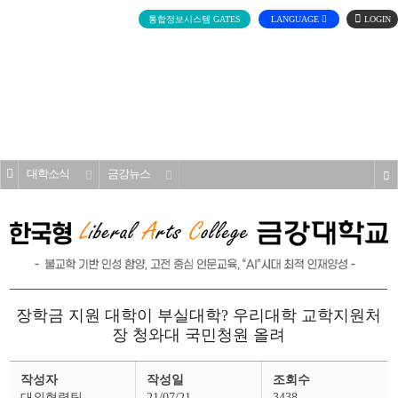
로
통합정보시스템 GATES
LANGUAGE
그
인
전
체
메
대학소개
뉴
홈
대학소식
금강뉴스
s
장학금 지원 대학이 부실대학? 우리대학 교학지원처
장 청와대 국민청원 올려
금
작성자
작성일
조회수
강
뉴
대외협력팀
21/07/21
3438