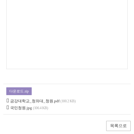
다운로드.zip
금강대학교_청와대_청원.pdf
(100.2 KB)
국민청원.jpg
(106.4 KB)
목록으로