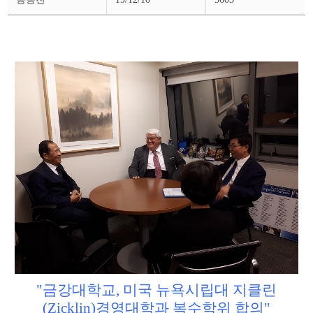
스
상
세
페
이
지
"금강대학교, 미국 뉴욕시립대 지클린
(Zicklin)경영대학과 복수학위 합의"