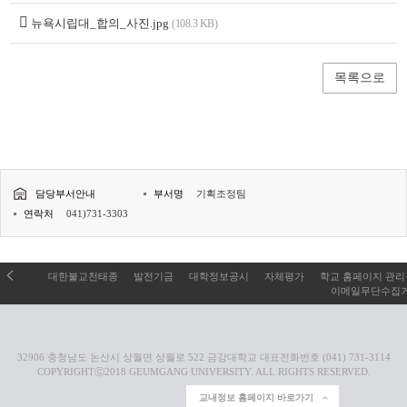
뉴욕시립대_합의_사진.jpg
(108.3 KB)
목록으로
담당부서안내
부서명
기획조정팀
연락처
041)731-3303
대한불교천태종
발전기금
대학정보공시
자체평가
학교 홈페이지 관
이메일무단수집
32906 충청남도 논산시 상월면 상월로 522 금강대학교 대표전화번호 (041) 731-3114
COPYRIGHTⓒ2018 GEUMGANG UNIVERSITY. ALL RIGHTS RESERVED.
교내정보 홈페이지 바로가기