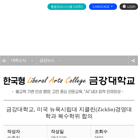
로
통합정보시스템 GATES
LANGUAGE
그
인
전
체
메
대학소개
뉴
홈
대학소식
금강뉴스
s
금강대학교, 미국 뉴욕시립대 지클린(Zicklin)경영대
학과 복수학위 합의
금
작성자
작성일
조회수
강
뉴
승종찬
19/12/10
5603