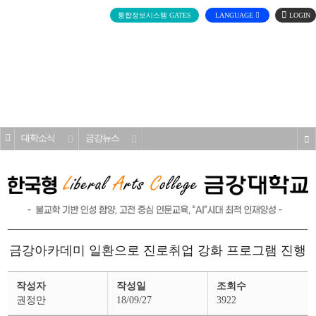
로
통합정보시스템 GATES
LANGUAGE
그
인
전
체
메
대학소개
뉴
홈
대학소식
금강뉴스
s
금강아카데미 일환으로 진로취업 강화 프로그램 진행
금
작성자
작성일
조회수
강
뉴
권정만
18/09/27
3922
스
상