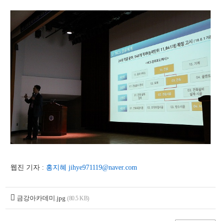
웹진 기자 :
홍지혜
jihye971119@naver.com
금강아카데미.jpg
(80.5 KB)