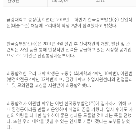
권정만
18/12/04
5311
스
상
세
페
금강대학교 총장(송희연)은 2018년도 하반기 한국중부발전(주) 신입직
이
지
원(대졸수준) 채용에 우리대학 학생 2명이 합격했다고 밝혔다.
한국중부발전(주)은 2001년 4월 설립 후 전력자원의 개발, 발전 및 관
련되는 사업 등을 통해 안정적인 전력을 공급하고 있는 시장형 공기업
으로 주무기관은 산업통상자원부이다.
최종합격한 우리 대학 학생은 노종수 (회계학과 4학년 10학번), 이관범
(행정학전공 4학년 12학번)이며, 금강대학교 취업지원센터의 면접클리
닉 및 모의면접 코칭을 지원받아 최종합격했다.
최종합격자 이관범 학우는 이번 한국중부발전(주)에 입사하기 위해 교
내 환경동아리를 만들고 운영하며 취업의 꿈을 키웠다. 입사 후에도 자
신의 역량을 최대한 발휘하여 좋은 성과를 도출할 것이라는 뜻을 전했
다. 또한 우리 대학을 빛낼 수 있는 인재로 거듭나겠다는 포부를 밝혔
다.