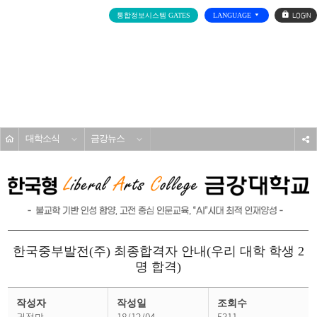
로
통합정보시스템 GATES
LANGUAGE
그
인
전
체
메
대학소개
뉴
홈
대학소식
금강뉴스
s
한국중부발전(주) 최종합격자 안내(우리 대학 학생 2
명 합격)
금
강
작성자
작성일
조회수
뉴