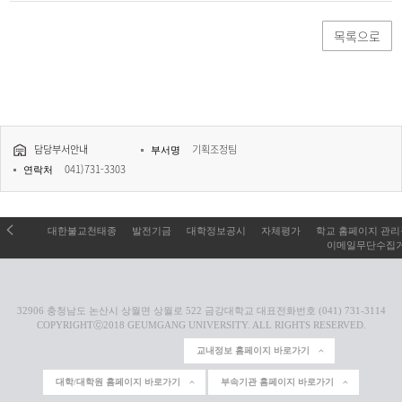
목록으로
담당부서안내
기획조정팀
부서명
041)731-3303
연락처
대한불교천태종
발전기금
대학정보공시
자체평가
학교 홈페이지 관
이메일무단수집
32906 충청남도 논산시 상월면 상월로 522 금강대학교 대표전화번호 (041) 731-3114
COPYRIGHTⓒ2018 GEUMGANG UNIVERSITY. ALL RIGHTS RESERVED.
교내정보 홈페이지 바로가기
대학/대학원 홈페이지 바로가기
부속기관 홈페이지 바로가기