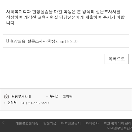
양
식
사회복지학과 현장실습을 마친 학생은 본 양식의 설문조사서를
상
세
작성하여 개강전 교육지원실 담당선생에게 제출하여 주시기 바랍
페
니다.
이
지
현장실습_설문조사서(학생).hwp
(17.5 KB)
목록으로
부서명
담당부서안내
교학팀
연락처
041)731-3212~3214
대한불교천태종
발전기금
대학정보공시
자체평가
학교 홈페이지 관
이메일무단수집