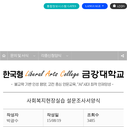
로
통합정보시스템 GATES
LANGUAGE
그
인
전
체
메
학사지원
뉴
홈
문의 및 서식
각종신청양식
s
사회복지현장실습 설문조사서양식
각
작성자
작성일
조회수
종
신
박광수
15/08/19
3485
청
서