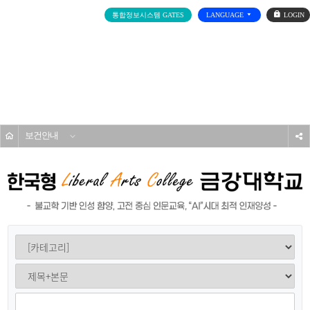
로
통합정보시스템 GATES
LANGUAGE
그
인
전
체
메
대학생활
뉴
홈
보건안내
s