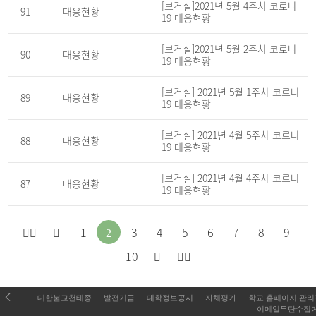
[보건실]2021년 5월 4주차 코로나
일
91
대응현황
을
19 대응현황
제
공
하
[보건실]2021년 5월 2주차 코로나
90
대응현황
는
19 대응현황
표
[보건실] 2021년 5월 1주차 코로나
89
대응현황
19 대응현황
[보건실] 2021년 4월 5주차 코로나
88
대응현황
19 대응현황
[보건실] 2021년 4월 4주차 코로나
87
대응현황
19 대응현황
처
이
1
3
4
5
6
7
8
9
2
다
마
음
전
10
음
지
으
페
대한불교천태종
발전기금
대학정보공시
자체평가
학교 홈페이지 관
페
막
로
이
이메일무단수집