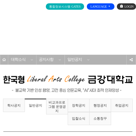
로
통합정보시스템 GATES
LANGUAGE
그
인
전
체
메
대학소개
뉴
홈
대학소식
공지사항
일반공지
s
비교과프로
학사공지
장학공지
행정공지
취업공지
일반공지
그램 운영공
지
입찰소식
소통창꾸