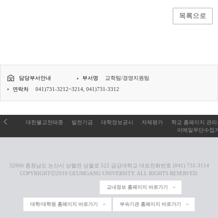
목록으로
담당부서안내
부서명
교학팀/경영지원팀
연락처
041)731-3212~3214, 041)731-3312
대한불교천태종
발전기금
대학정보공시
자체평가
학교 홈페이지 관
이메일무단수집
32906 충청남도 논산시 상월면 상월로 522 금강대학교 대표전화번호 (041) 731-3114
COPYRIGHTⓒ2018 GEUMGANG UNIVERSITY. ALL RIGHTS RESERVED.
교내정보 홈페이지 바로가기
대학/대학원 홈페이지 바로가기
부속기관 홈페이지 바로가기