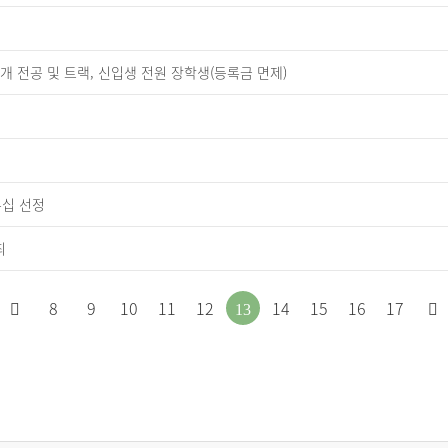
9개 전공 및 트랙, 신입생 전원 장학생(등록금 면제)
십 선정
최
처
이
8
9
10
11
12
14
15
16
17
13
음
전
으
페
로
이
이
지