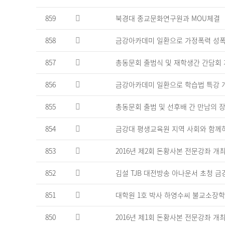
연
번,
859
북경대 종교문화연구원과 MOU체결
파
일,
858
금강아카데미 일환으로 가정폭력 성폭
제
목,
857
총동문회 출범식 및 재학생간 간담회
작
성
자,
856
금강아카데미 일환으로 학습법 특강 
조
회
855
총동문회 출범 및 선후배 간 만남의 장
수,
작
854
금강대 평생교육원 지역 사회와 함께
성
일
853
2016년 제2회 돈황사본 전문강좌 개
을
제
852
김설 TJB 대전방송 아나운서 초청 
공
하
는
851
대학원 1호 박사 하영수씨 불교소장
표
850
2016년 제1회 돈황사본 전문강좌 개