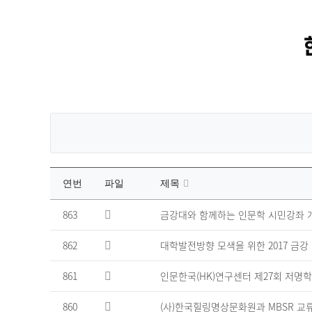
연번
파일
제목
금
863
금강대와 함께하는 인문학 시민강좌 
강
뉴
862
대학발전방향 모색을 위한 2017 금강
스
게
시
861
인문한국(HK)연구센터 제27회 저명
판
의
860
(사)한국힐링명상문화원과 MBSR 교