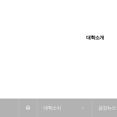
입학안내
대학교
대학원
대학소개
전
체
메
뉴
홈
대학소식
금강뉴스