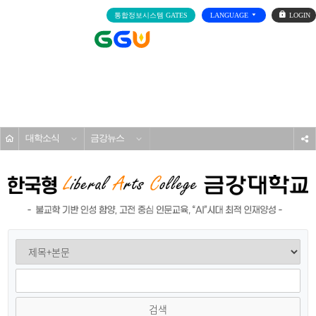
로
통합정보시스템 GATES
LANGUAGE
그
인
전
체
메
대학소개
뉴
홈
대학소식
금강뉴스
s
검색