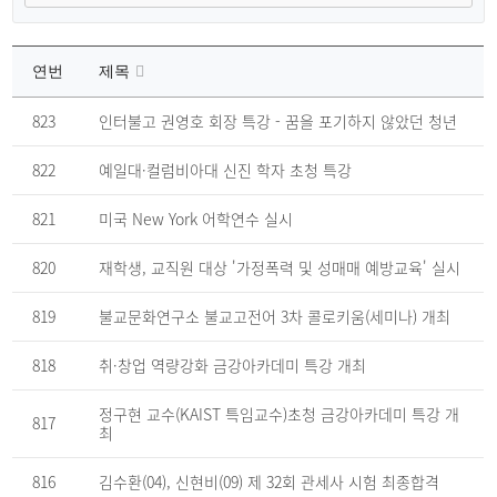
연번
제목
금
강
823
인터불고 권영호 회장 특강 - 꿈을 포기하지 않았던 청년
뉴
스
게
822
예일대·컬럼비아대 신진 학자 초청 특강
시
판
의
821
미국 New York 어학연수 실시
연
번,
파
820
재학생, 교직원 대상 '가정폭력 및 성매매 예방교육' 실시
일,
제
목,
819
불교문화연구소 불교고전어 3차 콜로키움(세미나) 개최
작
성
자,
818
취·창업 역량강화 금강아카데미 특강 개최
조
회
수,
정구현 교수(KAIST 특임교수)초청 금강아카데미 특강 개
작
817
성
최
일
을
제
816
김수환(04), 신현비(09) 제 32회 관세사 시험 최종합격
공