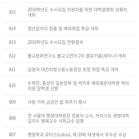
하
는
2016학년도 수시모집 지원자를 위한 대학설명회 성황리
815
표
개최
814
청년일자리 창출 및 해외취업 특강 개최
813
2016학년도 수시모집 전형결과
812
불교문화연구소 불교고전어 2차 콜로키움(세미나) 개최
811
김영국 대전지방고용노동청장 초청 취업 특강 개최
두혁진, 홍성민 일본정부 및 박익후 해외명문대학원 학비
810
지원 장학생 선발
809
사랑 가득 금강인 밥 퍼주기 행사
전 서울대 행정대학원장 정용덕 교수, 카이스트 경영대학
808
김지수 명예교수 석좌교수 임명
807
행정학과 로터스(Lotus), 제 29회 태셋에서 우수상 수상