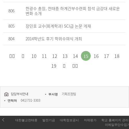
한광수 총장, 천태종 하계간부수련회 참석 금강대 새로운
806
변화 소개
805
장민호 교수(회계학과) SCI급 논문 게재
804
2014학년도 후기 학위수여식 개최
처
이
10
11
12
13
14
16
17
18
15
다
마
음
전
19
음
지
으
페
페
막
로
이
담당부서안내
기획조정팀
이
으
부서명
이
지
041)731-3303
연락처
지
로
동
로
로
이
이
대한불교천태종
발전기금
대학정보공시
자체평가
학교 홈페이지 관
이
동
동
이메일무단수집