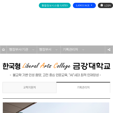
로
통합정보시스템 GATES
LANGUAGE
그
인
전
체
메
대학소개
뉴
홈
행정부서/기관
행정부서
기획관리처
s
교학지원처
기획관리처