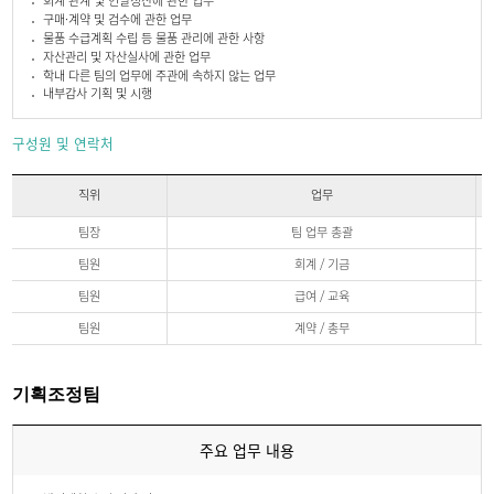
회계 관계 및 연말정산에 관한 업무
구매·계약 및 검수에 관한 업무
물품 수급계획 수립 등 물품 관리에 관한 사항
자산관리 및 자산실사에 관한 업무
학내 다른 팀의 업무에 주관에 속하지 않는 업무
내부감사 기획 및 시행
구성원 및 연락처
직위
업무
구
팀장
팀 업무 총괄
성
원
팀원
회계 / 기금
및
연
팀원
급여 / 교육
락
처
팀원
계약 / 총무
직
위,
업
무,
전
기획조정팀
화
에
관
주요 업무 내용
한
정
보