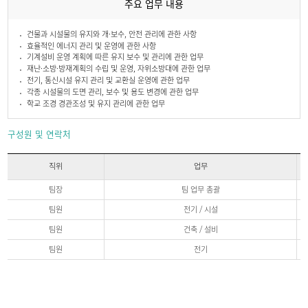
주요 업무 내용
전
화
에
건물과 시설물의 유지와 개·보수, 안전 관리에 관한 사항
관
효율적인 에너지 관리 및 운영에 관한 사항
한
정
기계설비 운영 계획에 따른 유지 보수 및 관리에 관한 업무
보
재난·소방·방재계획의 수립 및 운영, 자위소방대에 관한 업무
전기, 통신시설 유지 관리 및 교환실 운영에 관한 업무
각종 시설물의 도면 관리, 보수 및 용도 변경에 관한 업무
학교 조경 경관조성 및 유지 관리에 관한 업무
구성원 및 연락처
직위
업무
구
팀장
팀 업무 총괄
성
원
팀원
전기 / 시설
및
연
팀원
건축 / 설비
락
처
팀원
전기
직
위,
업
무,
전
화