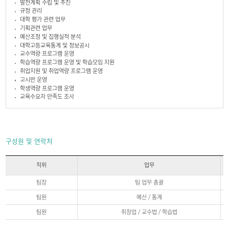
발전계획 수립 및 추진
규정 관리
대학 평가 관련 업무
기획관련 업무
예산조정 및 집행실적 분석
대학고등교육통계 및 정보공시
교수역량 프로그램 운영
학습역량 프로그램 운영 및 학습모임 지원
취업지원 및 취업역량 프로그램 운영
고시반 운영
학생역량 프로그램 운영
교육수요자 만족도 조사
구성원 및 연락처
직위
업무
구
팀장
팀 업무 총괄
성
원
팀원
예산 / 통계
및
연
팀원
취창업 / 교수법 / 학습법
락
처
직