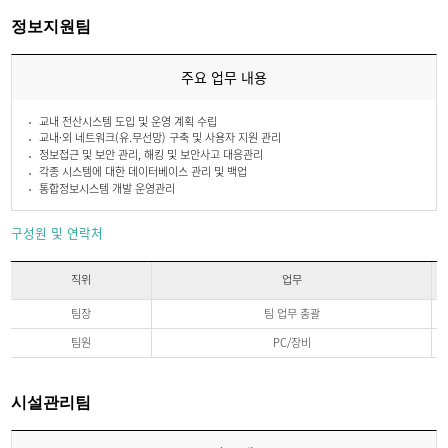
위,
업
정보지원팀
무,
전
화
주요 업무 내용
에
관
한
교내 전산시스템 도입 및 운영 계획 수립
정
교내·외 네트워크(유.무선망) 구축 및 사용자 지원 관리
보
정보접근 및 보안 관리, 해킹 및 보안사고 대응관리
각종 시스템에 대한 데이터베이스 관리 및 백업
통합정보시스템 개발 운영관리
구성원 및 연락처
직위
업무
구
팀장
팀 업무 총괄
성
원
팀원
PC/장비
및
연
락
처
시설관리팀
직
위,
업
무,