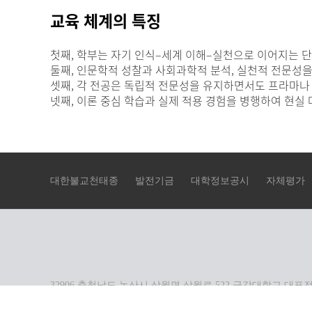
교육 체계의 특징
첫째, 학부는 자기 인식–세계 이해–실천으로 이어지는 
둘째, 인문학적 성찰과 사회과학적 분석, 실천적 전문성
셋째, 각 전공은 독립적 전문성을 유지하면서도 프라마나
넷째, 이론 중심 학습과 실제 적용 경험을 병행하여 현실
대한불교천태종
발전기금
대학정보공시
자체평가
32906 충청남도 논산시 상월면 상월로 522 금강대학교 대표전화번호
COPYRIGHTⓒ2018 GEUMGANG UNIVERSITY. ALL RIGHT