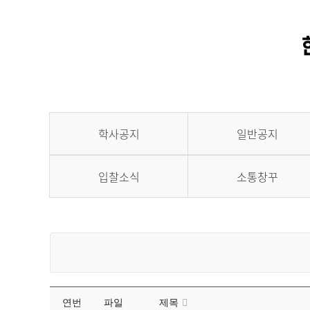
학사공지
일반공지
입찰소식
소통창꾸
연번
파일
제목