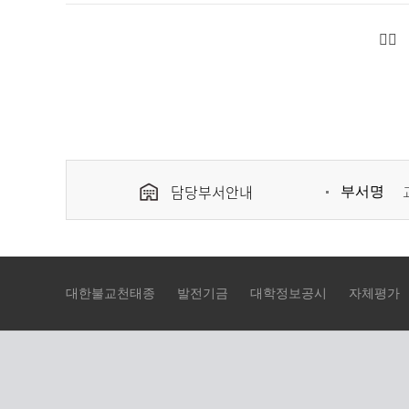
공
하
는
표
담당부서안내
부서명
대한불교천태종
발전기금
대학정보공시
자체평가