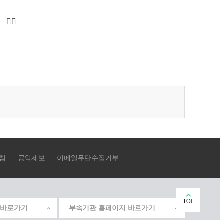
다
마
음
지
페
막
이
으
지
로
로
이
이
동
동
침
공익제보
이메일무단수집거부
TOP
 바로가기
부속기관 홈페이지 바로가기