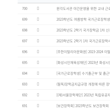
장
700
원각도서관 야간운영을 위한 교내 근로장학생
학
공
699
2023학년도 여름방학 국가근로장학생
지
게
시
698
2023학년도 2학기 국가장학금 1차 
판
의
697
2023학년도 2학기 1차 국가근로장
연
번,
696
[주한이탈리아문화원] 2023-2024 
파
일,
695
[화성시인재육성재단] 2023년 화성
제
목,
694
[국가근로장학생] 수기출근부 및 출근
조
회
수,
693
(필독)장학금지급규정 개정에 따른 장
작
성
692
[(재)서울장학재단] 2023년 독립유
일
을
691
[보건장학회] 2023학년도 보건장학회
제