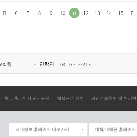
처
이
6
7
8
9
10
12
13
14
15
11
음
전
으
페
로
이
이
지
교학팀
041)731-3213
연락처
동
로
이
동
학교 홈페이지 관리규정
웹접근성 정책
개인정보침해 및 처리방
교내정보 홈페이지 바로가기
대학/대학원 홈페이지