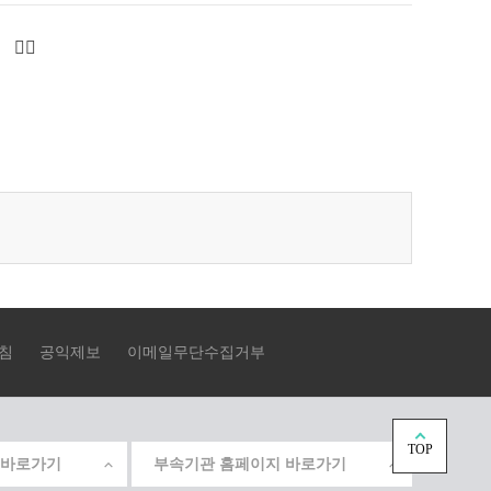
다
마
음
지
페
막
이
으
지
로
로
이
이
동
동
침
공익제보
이메일무단수집거부
TOP
 바로가기
부속기관 홈페이지 바로가기