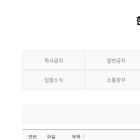
학사공지
일반공지
입찰소식
소통창꾸
연번
파일
제목