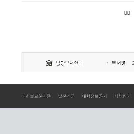
공
하
는
표
담당부서안내
부서명
대한불교천태종
발전기금
대학정보공시
자체평가