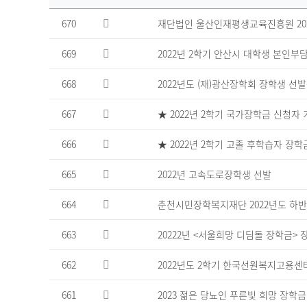
장
670
재단법인 울산인재평생교육진흥원 20
학
공
669
2022년 2학기 안산시 대학생 본인부
지
게
시
668
2022년도 (재)광산장학회 장학생 선
판
의
667
★ 2022년 2학기 국가장학금 신청자
연
번,
666
★ 2022년 2학기 고졸 후학습자 장
파
일,
665
2022년 고속도로장학생 선발
제
목,
664
춘천시민장학복지재단 2022년도 하반
조
회
수,
663
20222년 <서울희망 디딤돌 장학금>
작
성
662
2022년도 2학기 한국선원복지고용센
일
을
661
2023 젊은 당뇨인 푸른빛 희망 장학금
제