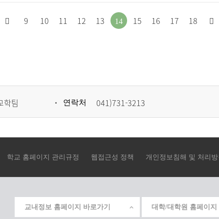
처
이
9
10
11
12
13
15
16
17
18
14
음
전
으
페
로
이
이
지
교학팀
041)731-3213
연락처
동
로
이
동
학교 홈페이지 관리규정
웹접근성 정책
개인정보침해 및 처리방
교내정보 홈페이지 바로가기
대학/대학원 홈페이지