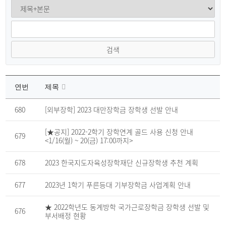
검색
연번
제목
장
학
680
[외부장학] 2023 대만장학금 장학생 선발 안내
공
지
게
[★공지] 2022-2학기 장학연계 골드 사용 신청 안내
679
시
<1/16(월) ~ 20(금) 17:00까지>
판
의
연
678
2023 한국지도자육성장학재단 신규장학생 추천 계획
번,
파
일,
677
2023년 1학기 푸른등대 기부장학금 사업계획 안내
제
목,
조
★ 2022학년도 동계방학 국가근로장학금 장학생 선발 및
회
676
수,
부서배정 현황
작