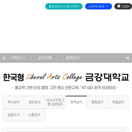
로
통합정보시스템 GATES
LANGUAGE
그
인
전
체
메
대학소개
뉴
홈
대학소식
공지사항
장학공지
s
비교과프로그
학사공지
일반공지
행정공지
취업공지
장학공지
램 운영공지
입찰소식
소통창꾸