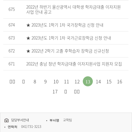
성
일
2022년 하반기 울산광역시 대학생 학자금대출 이자지원
675
을
사업 안내 공고
제
공
하
674
★ 2023년도 1학기 1차 국가장학금 신청 안내
는
표
673
★ 2023년도 1학기 1차 국가근로장학금 신청 안내
672
★ 2022년 2학기 고졸 후학습자 장학금 신규신청
671
2022년 충남 청년 학자금대출 이자지원사업 지원자 모집
처
이
8
9
10
11
12
14
15
16
13
다
마
음
전
17
음
지
으
페
페
막
로
이
담당부서안내
교학팀
이
으
부서명
이
지
041)731-3213
연락처