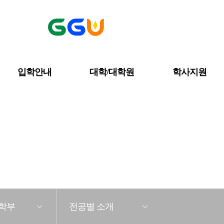
입학안내
대학/대학원
학사지원
프라마나학부
대학/대학원
불교문화학부
학부
전공별 소개