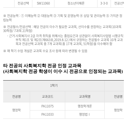
전공선택
SW11060
청소년이해론
3-3-0
전공선택
※ 전공능력 : ① 이해능력 ② 대응능력 ③ 기획 및 운영능력 ④ 상담 및 관리능력 ⑤ 가치관 정
립능력
※ 전공필수/전공선택 : 해당 전공의 이수가 필요한 교과목, 선이수를 권장하는 교과목(10과목
30학점/ 7과목 21학점)
- 근거:
사회복지사 2급 자격 취득을 위해서는 졸업요건과 상관없이 사회복지사업법 시행규칙
부칙 제1조 및 제2조(제663호,2019.8.12.)에서 규정하는 전공필수 교과목 10개 교과
목과 전공선택 교과목 중 7개 교과목(총 17개 교과목, 51학점)을 이수해야 함
※ 매 학기 수업 개설은 교과목 수요 조사 등에 따라 변경될 수 있음
타 전공의 사회복지학 전공 인정 교과목
(사회복지학 전공 학생이 이수 시 전공으로 인정되는 교과목)
1학기
전공명
교과코드
교과목명
전공명
PA11075
행정학개론
행정학
행정학
PA11033
행정법Ⅰ