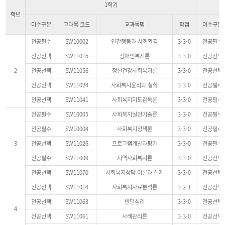
1학기
학년
이수구분
교과목 코드
교과목명
학점
이수구분
전공필수
SW10002
인간행동과 사회환경
3-3-0
전공필수
전공선택
SW11015
장애인복지론
3-3-0
전공선택
2
전공선택
SW11056
정신건강사회복지론
3-3-0
전공선택
전공선택
SW11024
사회복지윤리와 철학
3-3-0
전공필수
전공선택
SW11041
사회복지지도감독론
3-3-0
전공필수
전공필수
SW10005
사회복지실천기술론
3-3-0
전공필수
전공필수
SW10004
사회복지정책론
3-3-0
전공필수
3
전공선택
SW11026
프로그램개발과평가
3-3-0
전공필수
전공필수
SW11009
지역사회복지론
3-3-0
전공선택
전공선택
SW11070
사회복지상담 이론과 실제
3-3-0
전공선택
전공선택
SW11014
사회복지자료분석론
3-2-1
전공선택
전공선택
SW11063
발달심리
3-3-0
전공선택
4
전공선택
SW11061
사례관리론
3-3-0
전공선택