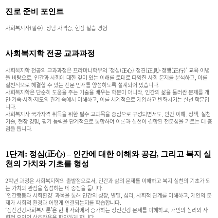
진로 준비 포인트
사회복지사(필수), 상담 자격증, 현장 실습 경험
사회복지학 전공 교과과정
사회복지학 전공의 교과과정은 프라마나학부의 ‘정심(正心)·정견(正見)·정행(正行)’ 교육 이념
을 바탕으로, 인간과 사회에 대한 깊이 있는 이해를 토대로 다양한 사회 문제를 분석하고, 이를
실천적으로 해결할 수 있는 전문 인재를 양성하도록 설계되어 있습니다.
사회복지학은 단순히 도움을 주는 기술을 배우는 학문이 아니라, 인간의 삶을 둘러싼 문제를 개
인·가족·사회·제도의 관계 속에서 이해하고, 이를 체계적으로 개입하고 변화시키는 실천 학문입
니다.
사회복지사 국가자격 취득을 위한 필수 교과목을 중심으로 구성되면서도, 인간 이해, 정책, 실천
기술, 현장 경험, 평가 능력을 단계적으로 통합하여 이론과 실천이 결합된 전문성을 기르는 데 중
점을 둡니다.
1단계: 정심(正心) – 인간에 대한 이해와 공감, 그리고 복지 실
천의 가치와 기초를 형성
2학년 과정은 사회복지학의 출발점으로서, 인간과 삶의 문제를 이해하고 복지 실천의 기초가 되
는 가치와 관점을 형성하는 데 중점을 둡니다.
‘인간행동과 사회환경’ 과목을 통해 인간의 성장, 발달, 심리, 사회적 관계를 이해하고, 개인의 문
제가 사회적 환경과 어떻게 연결되는지를 학습합니다.
‘정신건강사회복지론’은 현대 사회에서 증가하는 정신건강 문제를 이해하고, 개인의 심리와 사
회적 요인의 상호작용을 파악하게 합니다.