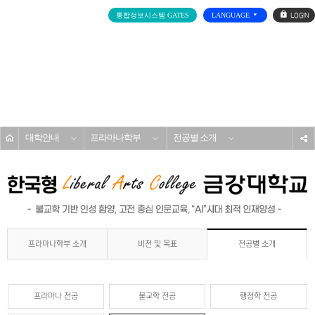
로
통합정보시스템 GATES
LANGUAGE
그
인
전
체
메
대학/대학원
뉴
홈
대학안내
프라마나학부
전공별 소개
s
프라마나학부 소개
비전 및 목표
전공별 소개
프라마나 전공
불교학 전공
행정학 전공