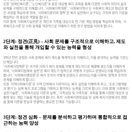
또한 ‘장애인복지론’, ‘노인복지론’과 같은 대상별 복지 과목을 통해 다양한 사회적 약자의 삶과
문제를 구체적으로 이해합니다. ‘사회복지학개론’, ‘사회복지역사’는 사회복지 제도의 형성과 발
전 과정을 학습하게 하며, ‘사회복지윤리와 철학’은 복지 실천에서 요구되는 가치와 윤리 기준을
확립하는 데 중요한 역할을 합니다.
이와 함께 ‘사회복지실천론’은 개인과 가족을 대상으로 한 기본 개입 방법을 학습하게 하며, ‘사
회복지조사론’은 사회 문제를 객관적으로 이해하기 위한 연구 방법을 익히게 합니다.
2단계: 정견(正見) – 사회 문제를 구조적으로 이해하고, 제도
와 실천을 통해 개입할 수 있는 능력을 형성
3학년 전반 과정은 사회 문제와 복지 제도를 체계적으로 이해하고, 이를 분석하는 능력을 기르는
단계입니다.
‘사회복지정책론’은 국가와 사회가 복지 문제를 어떻게 제도적으로 해결해 왔는지를 이해하게
하며, ‘사회복지법제와 실천’은 복지 제도가 법적으로 어떻게 구성되고 운영되는지를 학습하게
합니다. ‘사회복지행정론’은 복지 조직이 어떻게 운영되고 관리되는지를 다루며, 정책과 조직의
관계를 이해하게 합니다.
또한 ‘지역사회복지론’은 지역 단위에서 이루어지는 복지 실천을 이해하게 하고, ‘프로그램개발
과 평가’는 실제 복지 프로그램을 기획하고 평가하는 능력을 기르게 합니다. 이와 함께 ‘사회복지
실천기술론’, ‘사회복지상담 이론과 실제’, ‘가족상담 및 가족치료’ 과목을 통해 다양한 대상과 상
황에 맞는 개입 기술을 학습하게 합니다. 특히 ‘사회복지현장실습’은 실제 복지기관에서의 경험
을 통해 이론을 현실과 연결하는 중요한 단계로 기능합니다.
3단계: 정견 심화 – 문제를 분석하고 평가하며 통합적으로 접
근하는 능력 양성